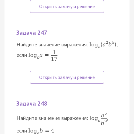
Задача 247
2
5
Найдите значение выражения:
,
log
(
a
b
)
a
1
если
log
a
=
b
17
Задача 248
5
a
Найдите значение выражения:
,
log
a
9
b
если
log
b
=
4
a