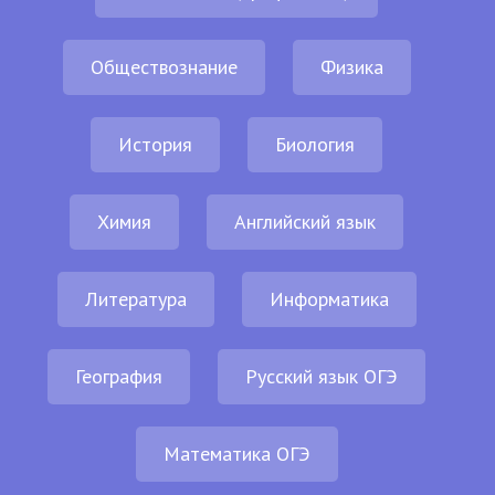
Обществознание
Физика
История
Биология
Химия
Английский язык
Литература
Информатика
География
Русский язык ОГЭ
Математика ОГЭ