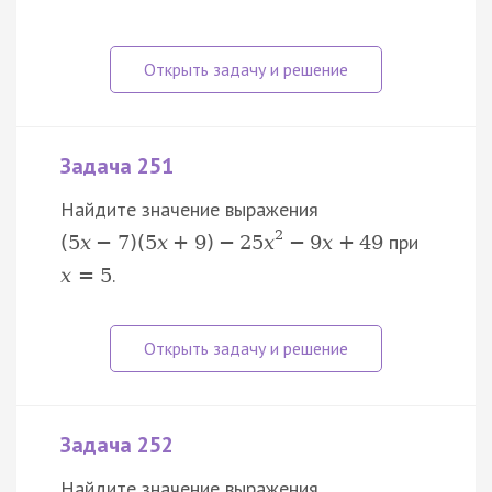
Задача 251
Найдите значение выражения
2
при
(
5
x
−
7
)
(
5
x
+
9
)
−
25
x
−
9
x
+
49
.
x
=
5
Задача 252
Найдите значение выражения