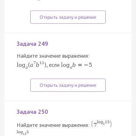
Задача 249
Найдите значение выражения:
7
11
, если
log
(
a
b
)
log
b
=
−
5
a
a
Задача 250
(
)
log
13
Найдите значение выражения:
7
5
log
5
13