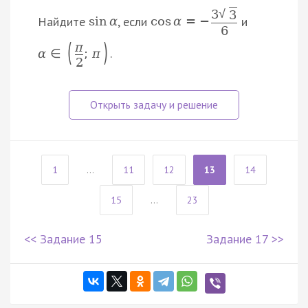
3
√
3
Найдите
, если
и
sin
α
cos
α
=
−
6
(
)
π
.
α
∈
;
π
2
1
...
11
12
13
14
15
...
23
<< Задание 15
Задание 17 >>