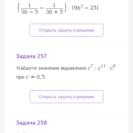
(
)
1
1
2
.
−
⋅
(
9
b
−
25
)
3
b
−
5
3
b
+
5
Задача 257
7
11
6
Найдите значение выражения
c
:
c
⋅
c
при
.
c
=
0
,
5
Задача 258