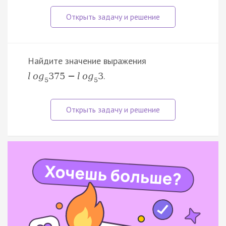
Найдите значение выражения
.
l
o
g
375
−
l
o
g
3
5
5