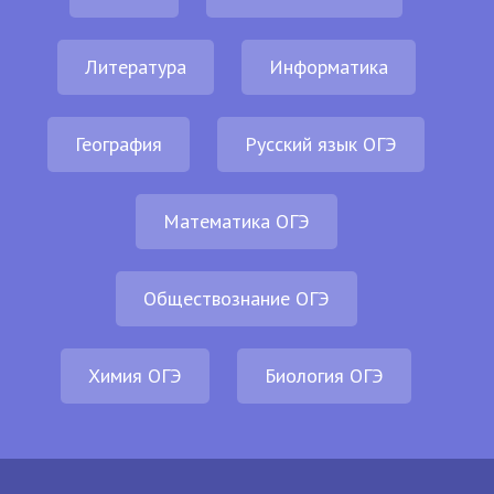
Литература
Информатика
География
Русский язык ОГЭ
Математика ОГЭ
Обществознание ОГЭ
Химия ОГЭ
Биология ОГЭ