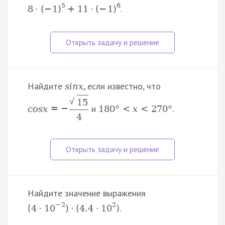
5
6
.
8
·
(
−
1
)
+
11
·
(
−
1
)
Найдите
, если известно, что
s
i
n
x
√
15
и
.
c
o
s
x
=
−
180
°
<
x
<
270
°
4
Найдите значение выражения
−
2
2
.
(
4
·
10
)
·
(
4.4
·
10
)