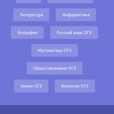
Литература
Информатика
География
Русский язык ОГЭ
Математика ОГЭ
Обществознание ОГЭ
Химия ОГЭ
Биология ОГЭ