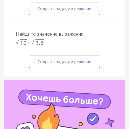
Найдите значение выражения
.
·
√
√
10
3.6