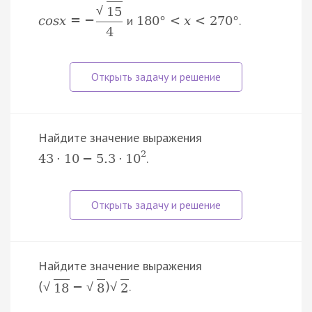
√
15
и
.
c
o
s
x
=
−
180
°
<
x
<
270
°
4
Найдите значение выражения
2
.
43
·
10
−
5.3
·
10
Найдите значение выражения
.
(
−
)
√
√
√
18
8
2