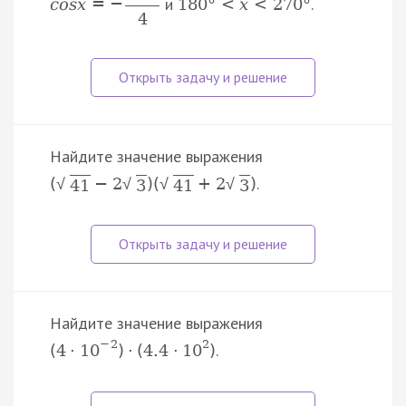
и
.
c
o
s
x
=
−
180
°
<
x
<
270
°
4
Найдите значение выражения
.
(
−
2
)
(
+
2
)
√
√
√
√
41
3
41
3
Найдите значение выражения
−
2
2
.
(
4
·
10
)
·
(
4.4
·
10
)