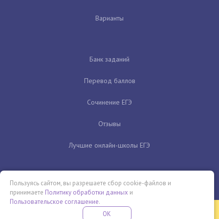
Варианты
Банк заданий
Перевод баллов
Сочинение ЕГЭ
Отзывы
Лучшие онлайн-школы ЕГЭ
Пользуясь сайтом, вы разрешаете сбор cookie-файлов и
принимаете
Политику обработки данных
и
Пользовательское соглашение
.
Бесплатная летняя школа
OK
ПОДРОБНЕЕ