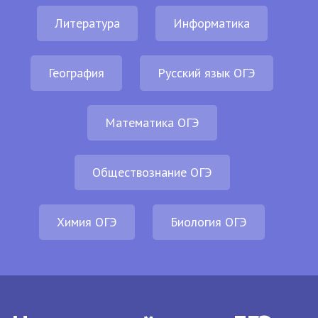
Литература
Информатика
География
Русский язык ОГЭ
Математика ОГЭ
Обществознание ОГЭ
Химия ОГЭ
Биология ОГЭ