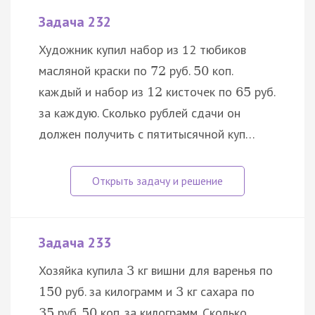
Задача 232
Художник купил набор из 12 тюбиков
масляной краски по
руб.
коп.
72
50
каждый и набор из
кисточек по
руб.
12
65
за каждую. Сколько рублей сдачи он
должен получить с пятитысячной куп…
Задача 233
Хозяйка купила
кг вишни для варенья по
3
руб. за килограмм и
кг сахара по
150
3
руб.
коп. за килограмм. Сколько
35
50