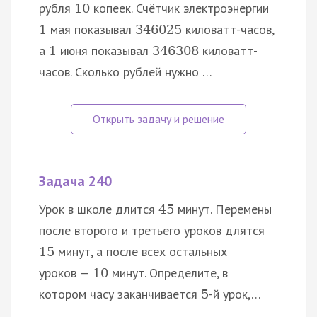
рубля
копеек. Счётчик электроэнергии
10
мая показывал
киловатт-часов,
1
346025
а
июня показывал
киловатт-
1
346308
часов. Сколько рублей нужно …
Задача 240
Урок в школе длится
минут. Перемены
45
после второго и третьего уроков длятся
минут, а после всех остальных
15
уроков —
минут. Определите, в
10
котором часу заканчивается
-й урок,…
5