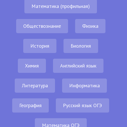
Математика (профильная)
Обществознание
Физика
История
Биология
Химия
Английский язык
Литература
Информатика
География
Русский язык ОГЭ
Математика ОГЭ