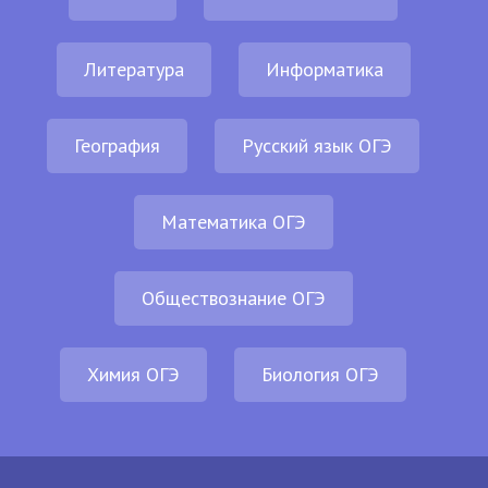
Литература
Информатика
География
Русский язык ОГЭ
Математика ОГЭ
Обществознание ОГЭ
Химия ОГЭ
Биология ОГЭ