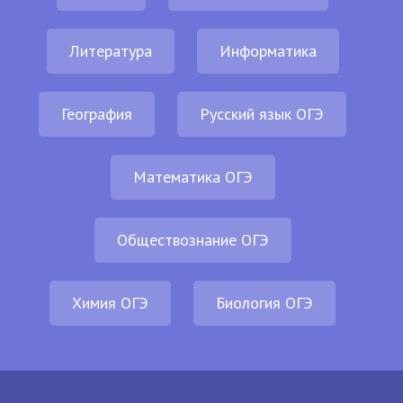
Литература
Информатика
География
Русский язык ОГЭ
Математика ОГЭ
Обществознание ОГЭ
Химия ОГЭ
Биология ОГЭ