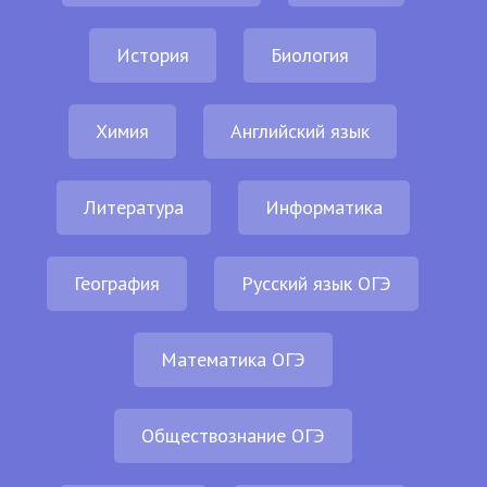
История
Биология
Химия
Английский язык
Литература
Информатика
География
Русский язык ОГЭ
Математика ОГЭ
Обществознание ОГЭ