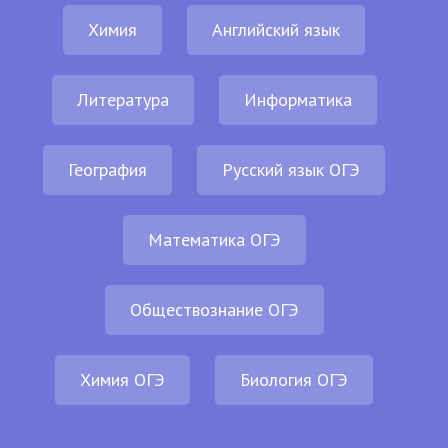
Химия
Английский язык
Литература
Информатика
География
Русский язык ОГЭ
Математика ОГЭ
Обществознание ОГЭ
Химия ОГЭ
Биология ОГЭ