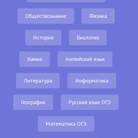
Обществознание
Физика
История
Биология
Химия
Английский язык
Литература
Информатика
География
Русский язык ОГЭ
Математика ОГЭ