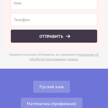
ОТПРАВИТЬ
Нажимая на кнопку «Отправить», вы принимаете
положение об
обработке персональных данных
.
Русский язык
Математика (профильная)