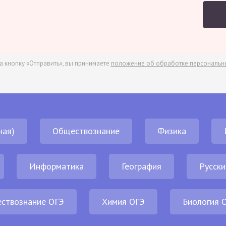
а кнопку «Отправить», вы принимаете
положение об обработке персональн
ная)
Обществознание
Физика
Информатика
География
Русски
ствознание ОГЭ
Химия ОГЭ
Биология 