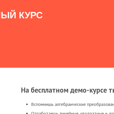
ЫЙ КУРС
На бесплатном демо-курсе т
Вспомнишь алгебраические преобразова
Отработаешь линейные, квадратные и д