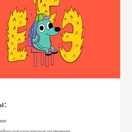
ы:
ния
робно-рациональные уравнения