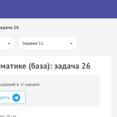
адача 26
Задание 11
матике (база): задача 26
аданий в тг-канале:
треть
ин. 28 сек.