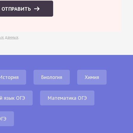
ОТПРАВИТЬ
ых данных
.
История
Биология
Химия
й язык ОГЭ
Математика ОГЭ
ОГЭ