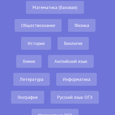
Математика (базовая)
Обществознание
Физика
История
Биология
Химия
Английский язык
Литература
Информатика
География
Русский язык ОГЭ