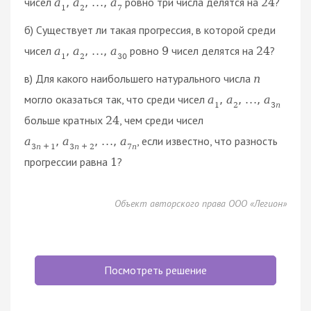
чисел
ровно три числа делятся на
?
a
,
a
,
.
.
.
,
a
24
1
2
7
б) Существует ли такая прогрессия, в которой среди
чисел
ровно
чисел делятся на
?
a
,
a
,
.
.
.
,
a
9
24
1
2
30
в) Для какого наибольшего натурального числа
n
могло оказаться так, что среди чисел
a
,
a
,
.
.
.
,
a
1
2
3
n
больше кратных
, чем среди чисел
24
, если известно, что разность
a
,
a
,
.
.
.
,
a
3
n
+
1
3
n
+
2
7
n
прогрессии равна
?
1
Объект авторского права ООО «Легион»
Посмотреть решение