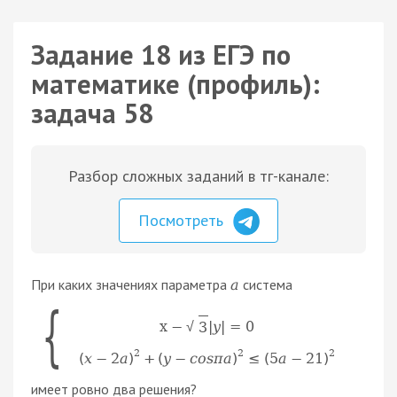
Задание 18 из ЕГЭ по
математике (профиль):
задача 58
Разбор сложных заданий в тг-канале:
Посмотреть
При каких значениях параметра
система
a
{
x
−
|
y
|
=
0
3
√
2
2
2
(
x
−
2
a
)
+
(
y
−
c
o
s
π
a
)
≤
(
5
a
−
21
)
имеет ровно два решения?