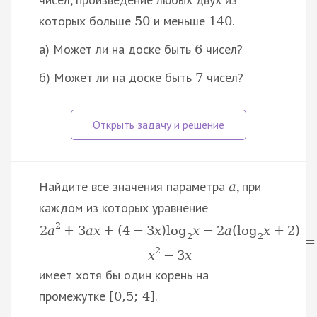
которых больше
и меньше
.
50
140
а) Может ли на доске быть
чисел?
6
б) Может ли на доске быть
чисел?
7
Найдите все значения параметра
, при
a
каждом из которых уравнение
2
2
a
+
3
a
x
+
(
4
−
3
x
)
log
x
−
2
a
(
log
x
+
2
)
2
2
=
2
x
−
3
x
имеет хотя бы один корень на
промежутке
.
[
0
,
5
;
4
]