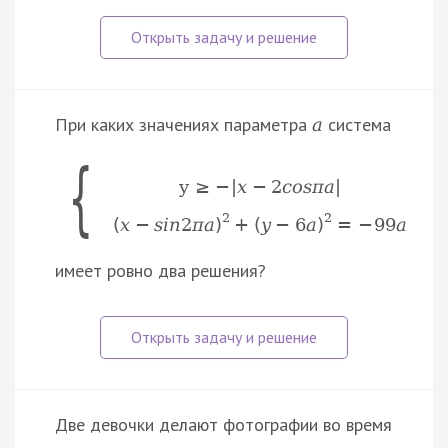
При каких значениях параметра
система
a
{
y
≥
−
|
x
−
2
c
o
s
π
a
|
2
2
(
x
−
s
i
n
2
π
a
)
+
(
y
−
6
a
)
=
−
99
a
имеет ровно два решения?
Две девочки делают фотографии во время