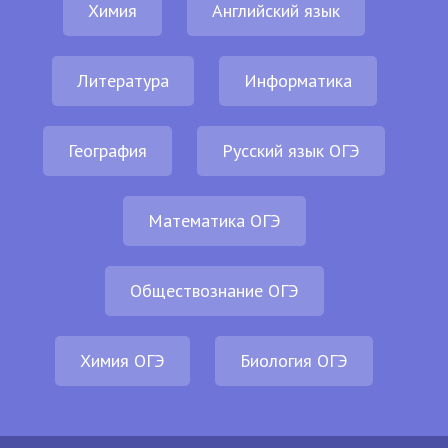
Химия
Английский язык
Литература
Информатика
География
Русский язык ОГЭ
Математика ОГЭ
Обществознание ОГЭ
Химия ОГЭ
Биология ОГЭ