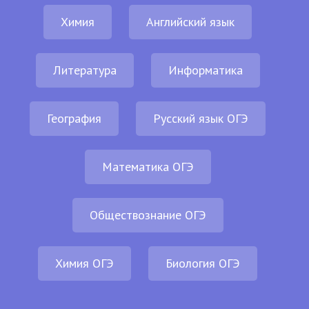
Химия
Английский язык
Литература
Информатика
География
Русский язык ОГЭ
Математика ОГЭ
Обществознание ОГЭ
Химия ОГЭ
Биология ОГЭ