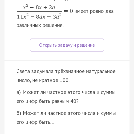
2
x
−
8
x
+
2
a
имеет ровно два
=
0
2
2
11
x
−
8
a
x
−
3
a
различных решения.
Света задумала трёхзначное натуральное
число, не кратное 100.
а) Может ли частное этого числа и суммы
его цифр быть равным 40?
б) Может ли частное этого числа и суммы
его цифр быть…