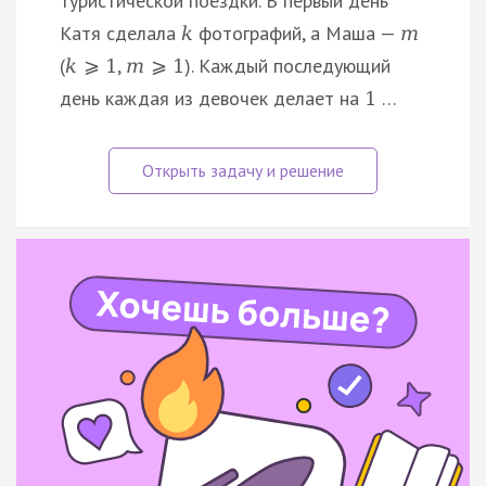
туристической поездки. В первый день
Катя сделала
фотографий, а Маша —
k
m
(
,
). Каждый последующий
k
⩾
1
m
⩾
1
день каждая из девочек делает на
…
1