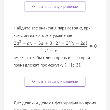
Найдите все значения параметра
, при
a
каждом из которых уравнение
2
x
x
2
a
−
a
x
−
3
a
+
3
⋅
2
+
2
(
x
−
2
a
)
=
0
2
x
−
x
имеет хотя бы один корень и все корни
принадлежат промежутку
.
[
−
1
;
3
]
Две девочки делают фотографии во время