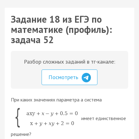
Задание 18 из ЕГЭ по
математике (профиль):
задача 52
Разбор сложных заданий в тг-канале:
Посмотреть
При каких значениях параметра a система
{
axy
+
x
−
y
+
0.5
=
0
имеет единственное
x
+
y
+
x
y
+
2
=
0
решение?