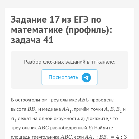
Задание 17 из ЕГЭ по
математике (профиль):
задача 41
Разбор сложных заданий в тг-канале:
Посмотреть
В остроугольном треугольнике
проведены
A
B
C
высота
и медиана
, причём точки
,
,
и
B
B
A
A
A
B
B
1
1
1
лежат на одной окружности. а) Докажите, что
A
1
треугольник
равнобедренный. б) Найдите
A
B
C
площадь треугольника
, если
A
B
C
A
A
:
B
B
=
4
:
3