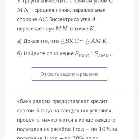
В треугольнике
с прямым углом
A
B
C
C
- средняя линия, параллельная
M
N
стороне
. Биссектриса угла
A
C
A
пересекает луч
в точке
.
M
N
K
а) Докажите, что
.
△
B
K
C
~
△
A
M
K
б) Найдите отношение
,…
S
:
S
B
K
C
A
M
K
«Банк рядом» предоставляет кредит
сроком 3 года на следующих условиях:
проценты начисляются в конце каждого
полугодия из расчёта: I год — по
за
10
%
полугодие, II год — по
за по…
20
%