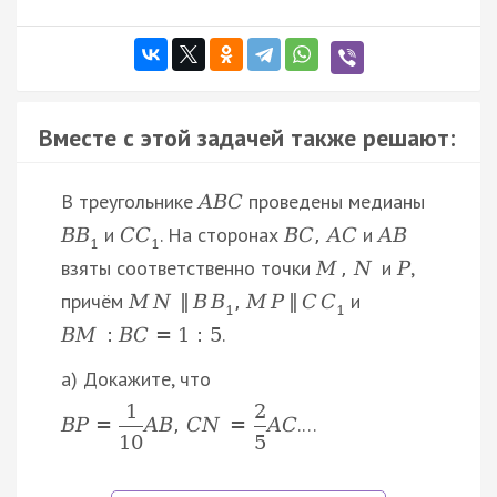
Вместе с этой задачей также решают:
В треугольнике
проведены медианы
A
B
C
и
. На сторонах
и
B
B
C
C
B
C
,
A
C
A
B
1
1
взяты соответственно точки
и
,
M
,
N
P
причём
и
M
N
‖
B
B
,
M
P
‖
C
C
1
1
.
B
M
:
B
C
=
1
:
5
а) Докажите, что
1
2
.…
B
P
=
A
B
,
C
N
=
A
C
10
5