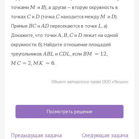
точками
и
), а другая — вторую окружность в
M
B
точках
и
(точка
находится между
и
).
C
D
C
M
D
Прямые
и
пересекаются в точке
. a)
B
C
A
D
L
Докажите, что точки
,
,
и
лежат на одной
A
B
C
D
окружности. б) Найдите отношение площадей
треугольников
и
, если
,
A
B
L
C
D
L
B
M
=
12
,
.
M
C
=
2
M
K
=
6
Объект авторского права ООО «Легион»
Посмотреть решение
Предыдущая задача
Следующая задача