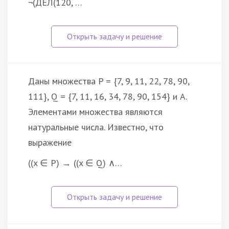
¬(ДЕЛ(120, …
Даны множества P = {7, 9, 11, 22, 78, 90,
111}, Q = {7, 11, 16, 34, 78, 90, 154} и A.
Элементами множества являются
натуральные числа. Известно, что
выражение
((x ∈ P) → ((x ∈ Q) ∧…