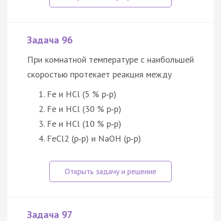
Задача 96
При комнатной температуре с наибольшей
скоростью протекает реакция между
Fe и HCl (5 % р‑р)
Fe и HCl (30 % р‑р)
Fe и HCl (10 % р‑р)
FeCl2 (р‑р) и NaOH (р‑р)
Задача 97