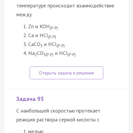
температуре происходит взаимодействие
между
Zn и KOH
(Р-Р)
Ca и HCl
(Р-Р)
CaCO
и HCl
3
(Р-Р)
Na
CO
и HCl
2
3(Р-Р)
(Р-Р)
Задача 93
С наибольшей скоростью протекает
реакция раствора серной кислоты с
медью