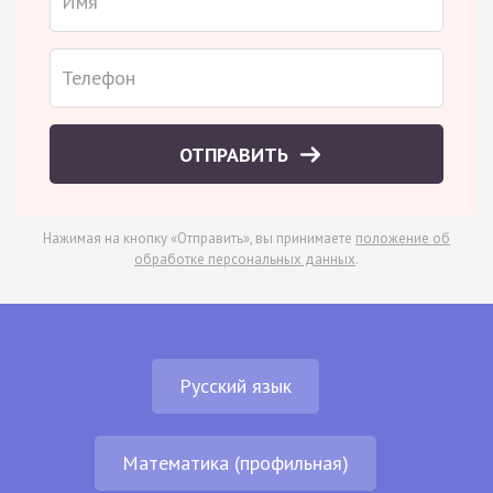
ОТПРАВИТЬ
Нажимая на кнопку «Отправить», вы принимаете
положение об
обработке персональных данных
.
Русский язык
Математика (профильная)