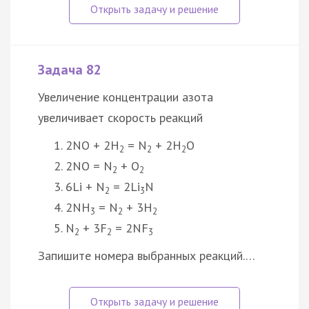
Задача 82
Увеличение концентрации азота
увеличивает скорость реакций
2NO + 2H
= N
+ 2H
O
2
2
2
2NO = N
+ O
2
2
6Li + N
= 2Li
N
2
3
2NH
= N
+ 3H
3
2
2
N
+ 3F
= 2NF
2
2
3
Запишите номера выбранных реакций.…