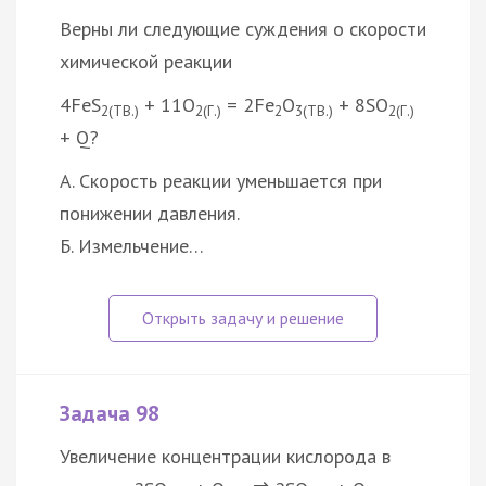
Верны ли следующие суждения о скорости
химической реакции
4FeS
+ 11O
= 2Fe
O
+ 8SO
2(ТВ.)
2(Г.)
2
3(ТВ.)
2(Г.)
+ Q?
А. Скорость реакции уменьшается при
понижении давления.
Б. Измельчение…
Задача 98
Увеличение концентрации кислорода в