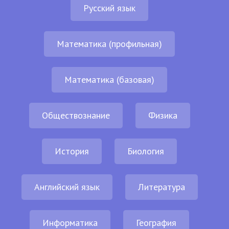
Русский язык
Математика (профильная)
Математика (базовая)
Обществознание
Физика
История
Биология
Английский язык
Литература
Информатика
География