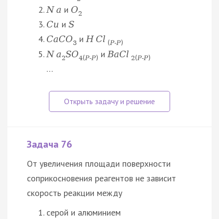
и
N
a
O
2
и
C
u
S
и
C
a
C
O
H
C
l
3
(
Р
‑
Р
)
и
N
a
S
O
B
a
C
l
2
4
(
Р
‑
Р
)
2
(
Р
‑
Р
)
…
Задача 76
От увеличения площади поверхности
соприкосновения реагентов не зависит
скорость реакции между
серой и алюминием