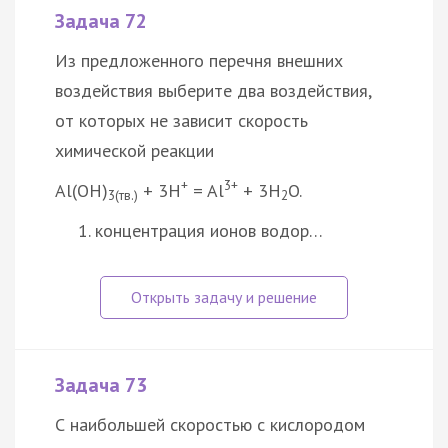
Задача 72
Из предложенного перечня внешних
воздействия выберите два воздействия,
от которых не зависит скорость
химической реакции
+
3+
Al(OH)
+ 3H
= Al
+ 3H
O.
3(тв.)
2
концентрация ионов водор…
Задача 73
С наибольшей скоростью с кислородом