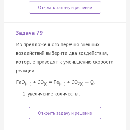
Задача 79
Из предложенного перечня внешних
воздействий выберите два воздействия,
которые приводят к уменьшению скорости
реакции
FeO
+ CO
= Fe
+ СО
— Q.
(тв.)
(г)
(тв.)
2(г)
увеличение количеств…