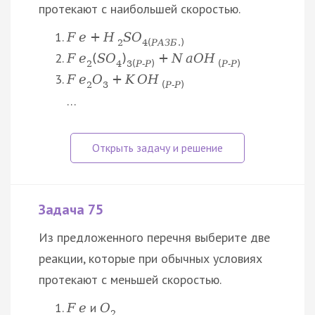
протекают с наибольшей скоростью.
F
e
+
H
S
O
2
4
(
Р
А
З
Б
.
)
F
e
(
S
O
)
+
N
a
O
H
2
4
3
(
Р
‑
Р
)
(
Р
‑
Р
)
F
e
O
+
K
O
H
2
3
(
Р
‑
Р
)
…
Задача 75
Из предложенного перечня выберите две
реакции, которые при обычных условиях
протекают с меньшей скоростью.
и
F
e
O
2