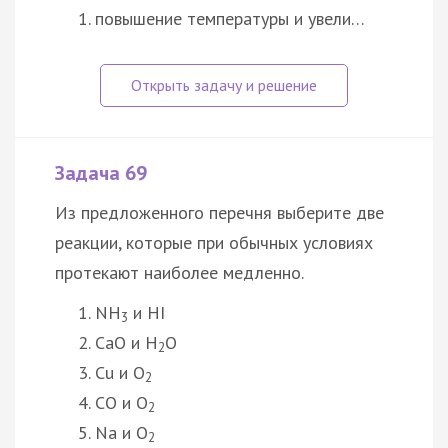
повышение температуры и увели…
Задача 69
Из предложенного перечня выберите две
реакции, которые при обычных условиях
протекают наиболее медленно.
NH
и HI
3
CaO и H
O
2
Cu и O
2
CO и O
2
Na и O
2