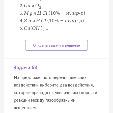
и
C
u
O
2
и
M
g
H
C
l
(
10
%
−
н
ы
й
р
‑
р
)
и
Z
n
H
C
l
(
10
%
−
н
ы
й
р
‑
р
)
…
C
a
(
O
H
)
2
Задача 68
Из предложенного перечня внешних
воздействий выберите два воздействия,
которые приводят к увеличению скорости
реакции между газообразными
веществами.