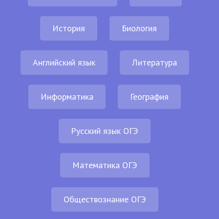
История
Биология
Английский язык
Литература
Информатика
География
Русский язык ОГЭ
Математика ОГЭ
Обществознание ОГЭ