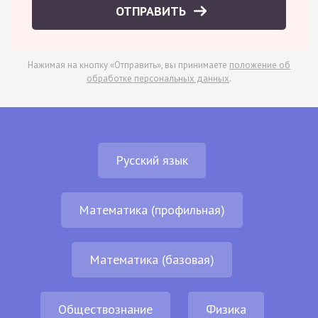
ОТПРАВИТЬ
Нажимая на кнопку «Отправить», вы принимаете
положение об
обработке персональных данных
.
Русский язык
Математика (профильная)
Математика (базовая)
Обществознание
Физика