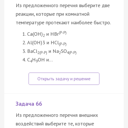
Из предложенного перечня выберите две
реакции, которые при комнатной
температуре протекают наиболее быстро.
(Р‑Р)
Ca(OH)
и HBr
2
Al(OH)3 и HCl
(Р‑Р)
BaCl
и Na
SO
2(Р‑Р)
2
4(Р‑Р)
C
H
OH и…
4
9
Задача 66
Из предложенного перечня внешних
воздействий выберите те, которые