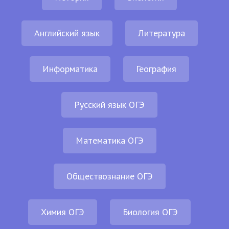
Английский язык
Литература
Информатика
География
Русский язык ОГЭ
Математика ОГЭ
Обществознание ОГЭ
Химия ОГЭ
Биология ОГЭ