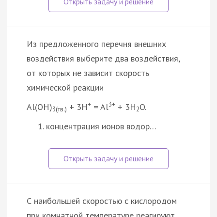
Из предложенного перечня внешних
воздействия выберите два воздействия,
от которых не зависит скорость
химической реакции
+
3+
Al(OH)
+ 3H
= Al
+ 3H
O.
3(тв.)
2
концентрация ионов водор…
С наибольшей скоростью с кислородом
при комнатной температуре реагируют