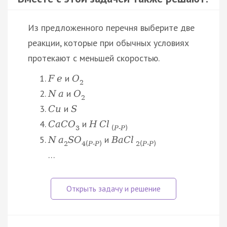
Из предложенного перечня выберите две
реакции, которые при обычных условиях
протекают с меньшей скоростью.
и
F
e
O
2
и
N
a
O
2
и
C
u
S
и
C
a
C
O
H
C
l
3
(
Р
‑
Р
)
и
N
a
S
O
B
a
C
l
2
4
(
Р
‑
Р
)
2
(
Р
‑
Р
)
…