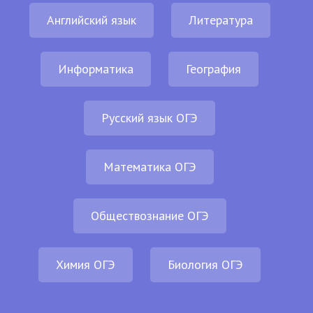
Английский язык
Литература
Информатика
География
Русский язык ОГЭ
Математика ОГЭ
Обществознание ОГЭ
Химия ОГЭ
Биология ОГЭ