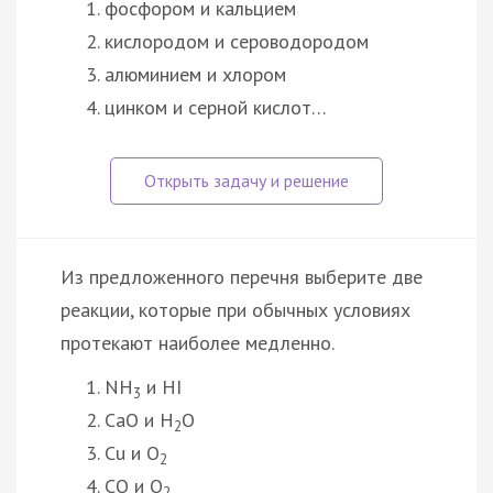
фосфором и кальцием
кислородом и сероводородом
алюминием и хлором
цинком и серной кислот…
Из предложенного перечня выберите две
реакции, которые при обычных условиях
протекают наиболее медленно.
NH
и HI
3
CaO и H
O
2
Cu и O
2
CO и O
2