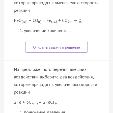
которые приводят к уменьшению скорости
реакции
FeO
+ CO
= Fe
+ СО
— Q.
(тв.)
(г)
(тв.)
2(г)
увеличение количеств…
Из предложенного перечня внешних
воздействий выберите два воздействия,
которые приводят к увеличению скорости
реакции
2Fe + 3Cl
= 2FeCl
.
2(г)
3
понижение давления