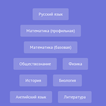
Русский язык
Математика (профильная)
Математика (базовая)
Обществознание
Физика
История
Биология
Английский язык
Литература