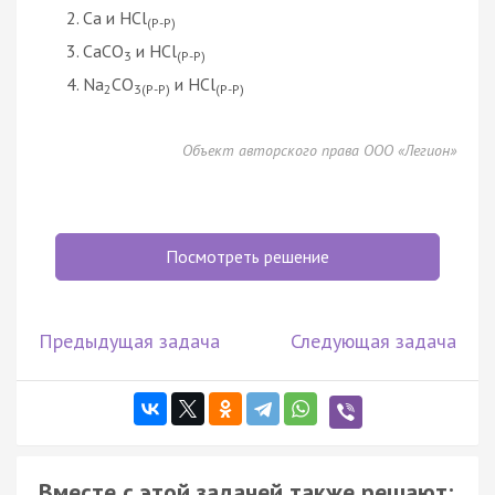
Ca и HCl
(Р-Р)
CaCO
и HCl
3
(Р-Р)
Na
CO
и HCl
2
3(Р-Р)
(Р-Р)
Объект авторского права ООО «Легион»
Посмотреть решение
Предыдущая задача
Следующая задача
Вместе с этой задачей также решают: