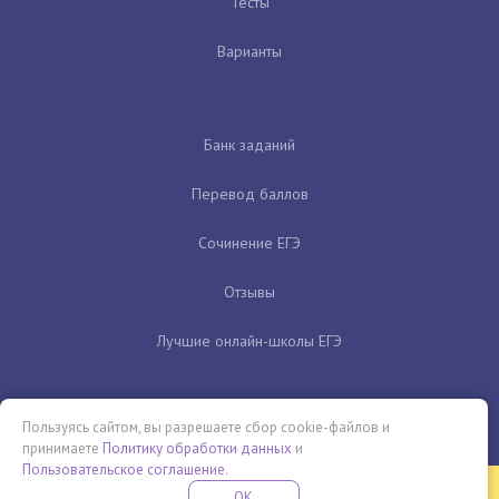
Тесты
Варианты
Банк заданий
Перевод баллов
Сочинение ЕГЭ
Отзывы
Лучшие онлайн-школы ЕГЭ
Пользуясь сайтом, вы разрешаете сбор cookie-файлов и
принимаете
Политику обработки данных
и
Пользовательское соглашение
.
Бесплатная летняя школа
OK