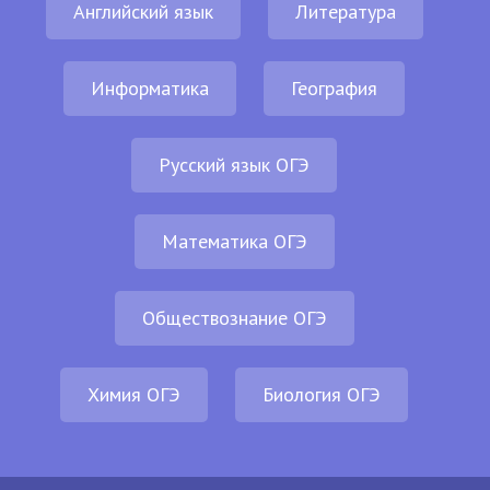
Английский язык
Литература
Информатика
География
Русский язык ОГЭ
Математика ОГЭ
Обществознание ОГЭ
Химия ОГЭ
Биология ОГЭ