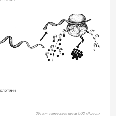
ислотами
Объект авторского права ООО «Легион»