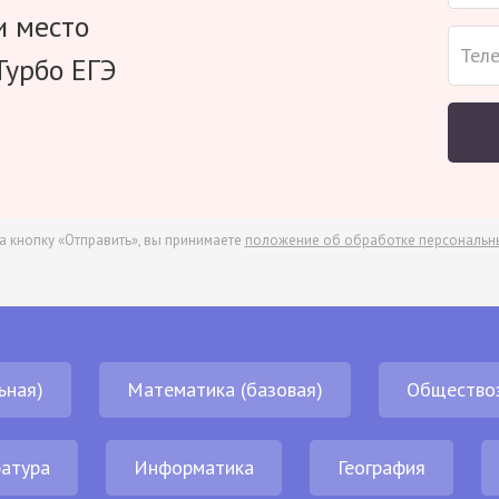
и место
Турбо ЕГЭ
а кнопку «Отправить», вы принимаете
положение об обработке персональн
ьная)
Математика (базовая)
Общество
атура
Информатика
География