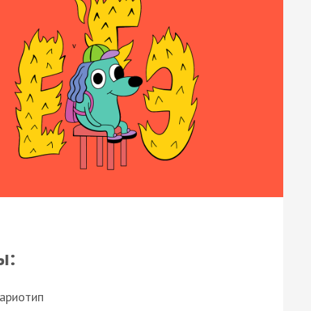
ы:
кариотип