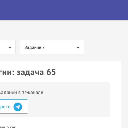
Задание 7
гии: задача 65
аданий в тг-канале:
треть
ин. 6 сек.