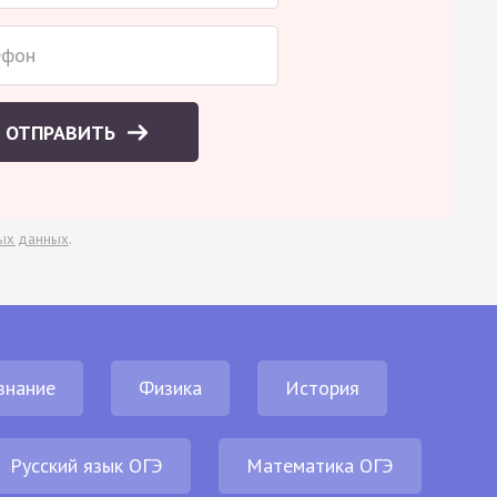
ОТПРАВИТЬ
ых данных
.
знание
Физика
История
Русский язык ОГЭ
Математика ОГЭ