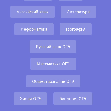
Английский язык
Литература
Информатика
География
Русский язык ОГЭ
Математика ОГЭ
Обществознание ОГЭ
Химия ОГЭ
Биология ОГЭ