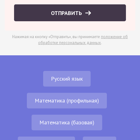
ОТПРАВИТЬ
Нажимая на кнопку «Отправить», вы принимаете
положение об
обработке персональных данных
.
Русский язык
Математика (профильная)
Математика (базовая)