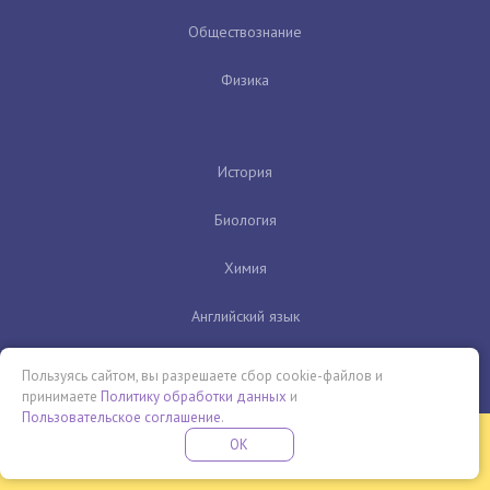
Обществознание
Физика
История
Биология
Химия
Английский язык
Литература
Пользуясь сайтом, вы разрешаете сбор cookie-файлов и
принимаете
Политику обработки данных
и
Информатика
Пользовательское соглашение
.
Бесплатная летняя школа
OK
ПОДРОБНЕЕ
ПРОВЕДИ ЭТО ЛЕТО С ПОЛЬЗОЙ