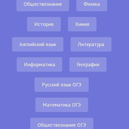
Обществознание
Физика
История
Химия
Английский язык
Литература
Информатика
География
Русский язык ОГЭ
Математика ОГЭ
Обществознание ОГЭ