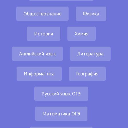
Обществознание
Физика
История
Химия
Английский язык
Литература
Информатика
География
Русский язык ОГЭ
Математика ОГЭ