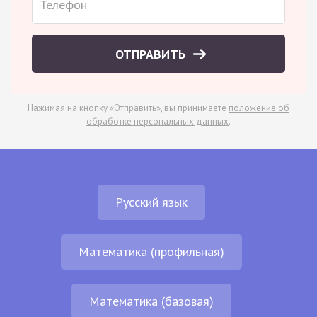
ОТПРАВИТЬ
Нажимая на кнопку «Отправить», вы принимаете
положение об
обработке персональных данных
.
Русский язык
Математика (профильная)
Математика (базовая)