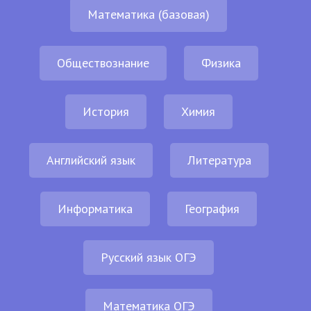
Математика (базовая)
Обществознание
Физика
История
Химия
Английский язык
Литература
Информатика
География
Русский язык ОГЭ
Математика ОГЭ