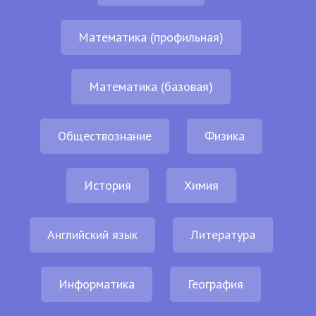
Математика (профильная)
Математика (базовая)
Обществознание
Физика
История
Химия
Английский язык
Литература
Информатика
География