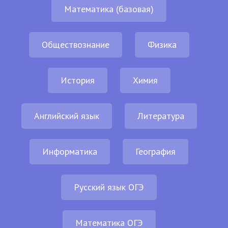
Математика (базовая)
Обществознание
Физика
История
Химия
Английский язык
Литература
Информатика
География
Русский язык ОГЭ
Математика ОГЭ