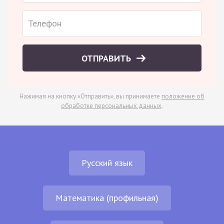
ОТПРАВИТЬ
Нажимая на кнопку «Отправить», вы принимаете
положение об
обработке персональных данных
.
Русский язык
Математика (профильная)