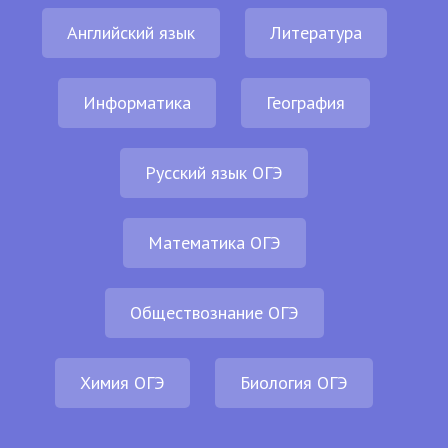
Английский язык
Литература
Информатика
География
Русский язык ОГЭ
Математика ОГЭ
Обществознание ОГЭ
Химия ОГЭ
Биология ОГЭ