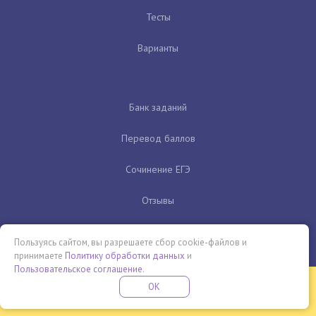
Тесты
Варианты
Банк заданий
Перевод баллов
Сочинение ЕГЭ
Отзывы
Лучшие онлайн-школы ЕГЭ
Пользуясь сайтом, вы разрешаете сбор cookie-файлов и
принимаете
Политику обработки данных
и
Пользовательское соглашение
.
Бесплатная летняя школа
OK
ПОДРОБНЕЕ
ПРОВЕДИ ЭТО ЛЕТО С ПОЛЬЗОЙ