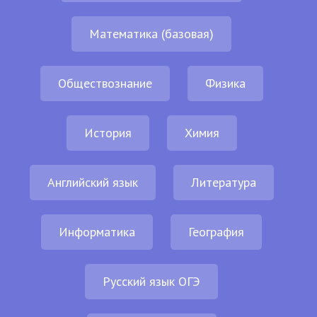
Математика (базовая)
Обществознание
Физика
История
Химия
Английский язык
Литература
Информатика
География
Русский язык ОГЭ