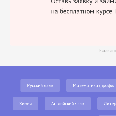
Оставь заявку и займ
на бесплатном курсе 
Нажимая н
Русский язык
Математика (профил
Химия
Английский язык
Литер