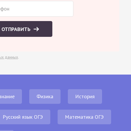
ОТПРАВИТЬ
ых данных
.
знание
Физика
История
Русский язык ОГЭ
Математика ОГЭ