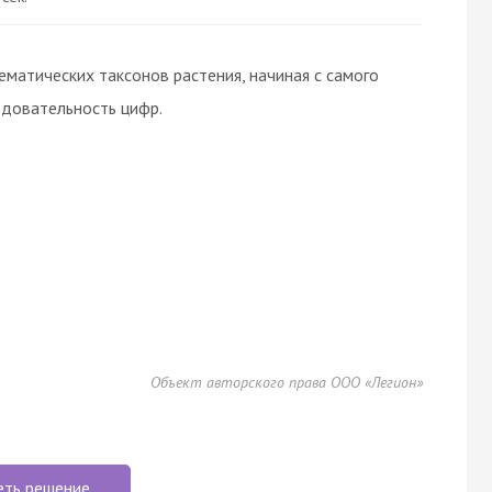
матических таксонов растения, начиная с самого
едовательность цифр.
Объект авторского права ООО «Легион»
еть решение