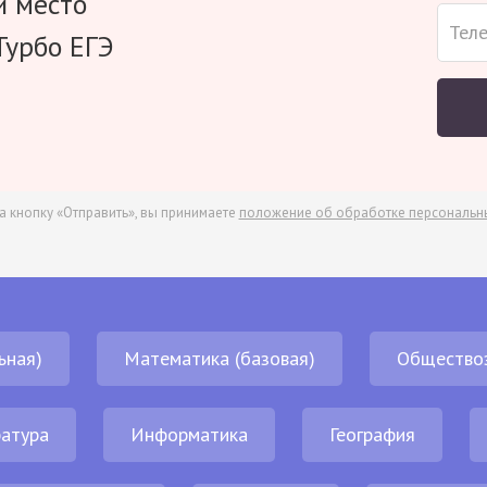
и место
Турбо ЕГЭ
а кнопку «Отправить», вы принимаете
положение об обработке персональн
ьная)
Математика (базовая)
Общество
атура
Информатика
География