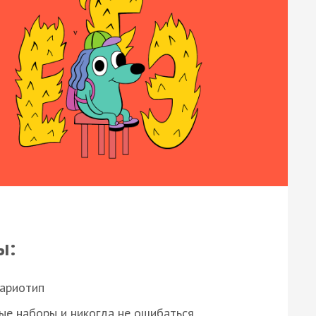
ы:
кариотип
ые наборы и никогда не ошибаться