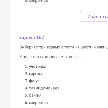
спирогира
Задача 162
Выберите три верных ответа из шести и запиш
К зеленым водорослям относят:
улотрикс
саргасс
фукус
хламидомонада
бангия
спирогира