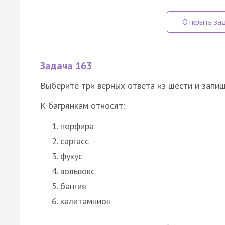
Задача 163
Выберите три верных ответа из шести и запиш
К багрянкам относят:
порфира
саргасс
фукус
вольвокс
бангия
калитамнион