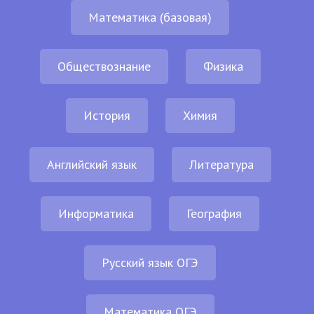
Математика (базовая)
Обществознание
Физика
История
Химия
Английский язык
Литература
Информатика
География
Русский язык ОГЭ
Математика ОГЭ