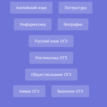
Английский язык
Литература
Информатика
География
Русский язык ОГЭ
Математика ОГЭ
Обществознание ОГЭ
Химия ОГЭ
Биология ОГЭ