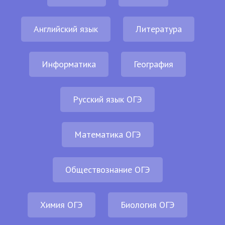
Английский язык
Литература
Информатика
География
Русский язык ОГЭ
Математика ОГЭ
Обществознание ОГЭ
Химия ОГЭ
Биология ОГЭ