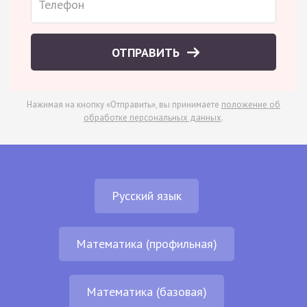
ОТПРАВИТЬ
Нажимая на кнопку «Отправить», вы принимаете
положение об
обработке персональных данных
.
Русский язык
Математика (профильная)
Математика (базовая)