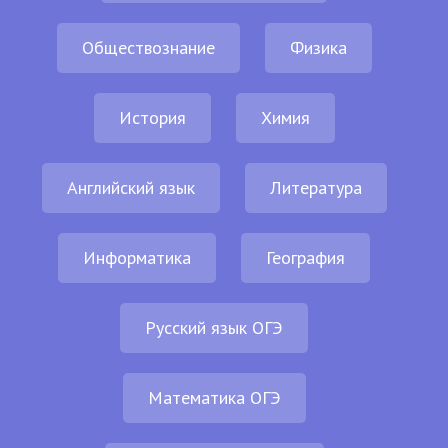
Обществознание
Физика
История
Химия
Английский язык
Литература
Информатика
География
Русский язык ОГЭ
Математика ОГЭ