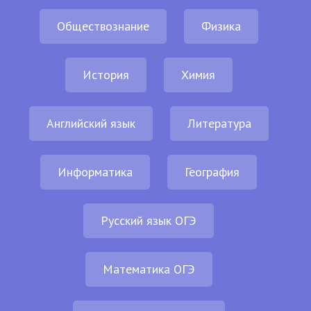
Обществознание
Физика
История
Химия
Английский язык
Литература
Информатика
География
Русский язык ОГЭ
Математика ОГЭ