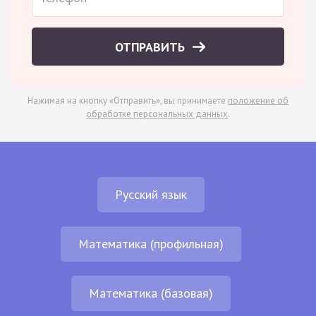
ОТПРАВИТЬ
Нажимая на кнопку «Отправить», вы принимаете
положение об
обработке персональных данных
.
Русский язык
Математика (профильная)
Математика (базовая)