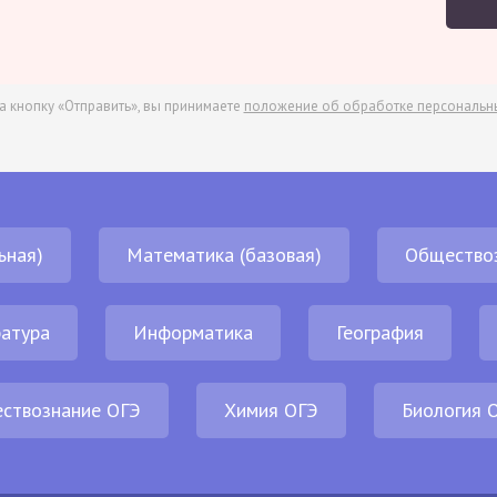
а кнопку «Отправить», вы принимаете
положение об обработке персональн
ьная)
Математика (базовая)
Общество
атура
Информатика
География
ствознание ОГЭ
Химия ОГЭ
Биология 