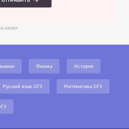
ых данных
.
знание
Физика
История
Русский язык ОГЭ
Математика ОГЭ
ОГЭ