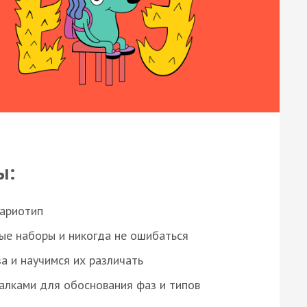
ы:
кариотип
ые наборы и никогда не ошибаться
а и научимся их различать
алками для обоснования фаз и типов