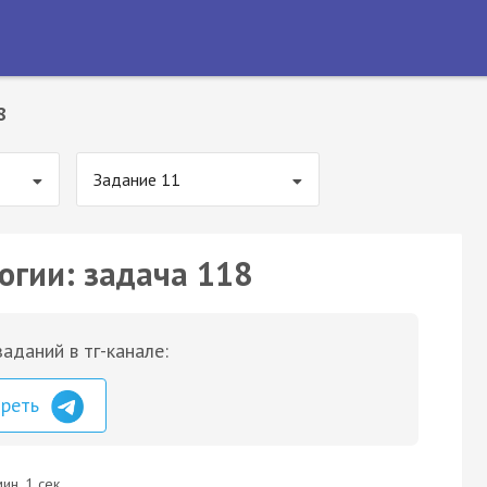
8
Задание 11
огии: задача 118
аданий в тг-канале:
треть
ин. 1 сек.