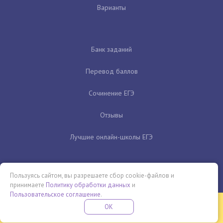
Варианты
Банк заданий
Перевод баллов
Сочинение ЕГЭ
Отзывы
Лучшие онлайн-школы ЕГЭ
Пользуясь сайтом, вы разрешаете сбор cookie-файлов и
принимаете
Политику обработки данных
и
Пользовательское соглашение
.
Бесплатная летняя школа
OK
ПОДРОБНЕЕ
ПРОВЕДИ ЭТО ЛЕТО С ПОЛЬЗОЙ