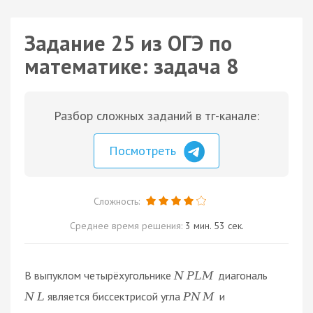
Задание 25 из ОГЭ по
математике: задача 8
Разбор сложных заданий в тг-канале:
Посмотреть
Сложность:
Среднее время решения:
3 мин. 53 сек.
В выпуклом четырёхугольнике
диагональ
N
P
L
M
является биссектрисой угла
и
N
L
P
N
M