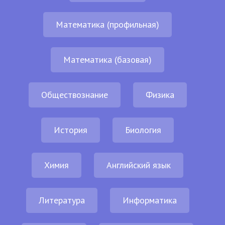
Математика (профильная)
Математика (базовая)
Обществознание
Физика
История
Биология
Химия
Английский язык
Литература
Информатика