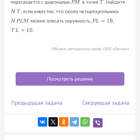
пересекается с диагональю
в точке
. Найдите
P
M
T
, если известно, что около четырёхугольника
N
T
можно описать окружность,
,
N
P
L
M
P
L
=
18
.
T
L
=
10
Объект авторского права ООО «Легион»
Посмотреть решение
Предыдущая задача
Следующая задача