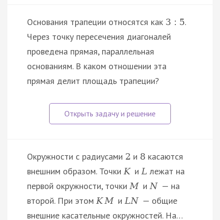
Основания трапеции относятся как
.
3
:
5
Через точку пересечения диагоналей
проведена прямая, параллельная
основаниям. В каком отношении эта
прямая делит площадь трапеции?
Окружности с радиусами
и
касаются
2
8
внешним образом. Точки
и
лежат на
K
L
первой окружности, точки
и
— на
M
N
второй. При этом
и
— общие
K
M
L
N
внешние касательные окружностей. На…