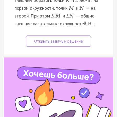
внешним образом. Точки
и
лежат на
K
L
первой окружности, точки
и
— на
M
N
второй. При этом
и
— общие
K
M
L
N
внешние касательные окружностей. Н…