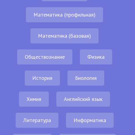
Математика (профильная)
Математика (базовая)
Обществознание
Физика
История
Биология
Химия
Английский язык
Литература
Информатика