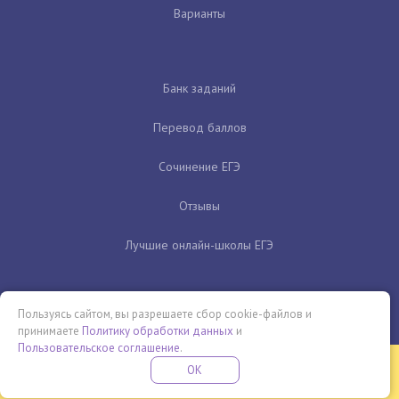
Варианты
Банк заданий
Перевод баллов
Сочинение ЕГЭ
Отзывы
Лучшие онлайн-школы ЕГЭ
Пользуясь сайтом, вы разрешаете сбор cookie-файлов и
принимаете
Политику обработки данных
и
Пользовательское соглашение
.
Бесплатная летняя школа
OK
ПОДРОБНЕЕ
ПРОВЕДИ ЭТО ЛЕТО С ПОЛЬЗОЙ