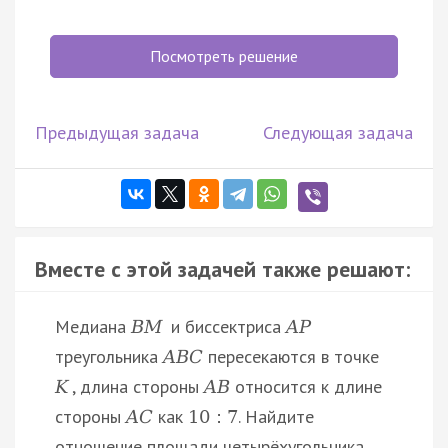
Посмотреть решение
Предыдущая задача
Следующая задача
Вместе с этой задачей также решают:
Медиана
и биссектриса
B
M
A
P
треугольника
пересекаются в точке
A
B
C
, длина стороны
относится к длине
K
A
B
стороны
как
. Найдите
A
C
10
:
7
отношение площади четырёхугольника