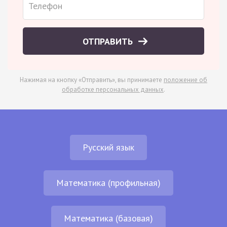
ОТПРАВИТЬ
Нажимая на кнопку «Отправить», вы принимаете
положение об
обработке персональных данных
.
Русский язык
Математика (профильная)
Математика (базовая)