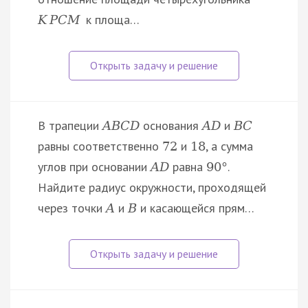
к площа…
K
P
C
M
В трапеции
основания
и
A
B
C
D
A
D
B
C
равны соответственно
и
, а сумма
72
18
углов при основании
равна
.
A
D
90
°
Найдите радиус окружности, проходящей
через точки
и
и касающейся прям…
A
B