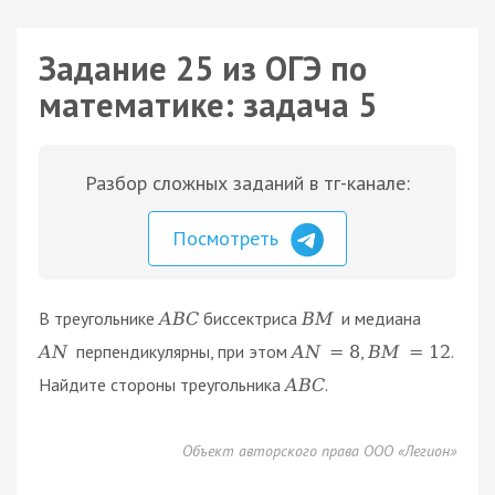
Задание 25 из ОГЭ по
математике: задача 5
Разбор сложных заданий в тг-канале:
Посмотреть
В треугольнике
биссектриса
и медиана
A
B
C
B
M
перпендикулярны, при этом
,
.
A
N
A
N
=
8
B
M
=
12
Найдите стороны треугольника
.
A
B
C
Объект авторского права ООО «Легион»