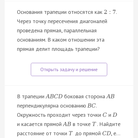
Основания трапеции относятся как
.
2
:
7
Через точку пересечения диагоналей
проведена прямая, параллельная
основаниям. В каком отношении эта
прямая делит площадь трапеции?
В трапеции
боковая сторона
A
B
C
D
A
B
перпендикулярна основанию
.
B
C
Окружность проходит через точки
и
C
D
и касается прямой
в точке
. Найдите
A
B
T
расстояние от точки
до прямой
, е…
T
C
D