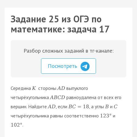
Задание 25 из ОГЭ по
математике: задача 17
Разбор сложных заданий в тг-канале:
Посмотреть
Середина
стороны
выпуклого
K
A
D
четырёхугольника
равноудалена от всех его
A
B
C
D
вершин. Найдите
, если
, а углы
и
A
D
B
C
=
18
B
C
четырёхугольника равны соответственно
и
123
°
.
102
°