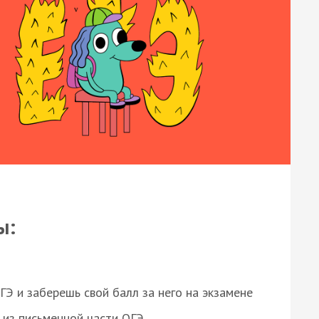
ы:
 и заберешь свой балл за него на экзамене
из письменной части ОГЭ