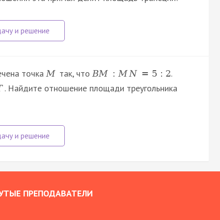
чена точка
так, что
.
M
B
M
:
M
N
=
5
:
2
. Найдите отношение площади треугольника
T
УТЫЕ ПРЕПОДАВАТЕЛИ