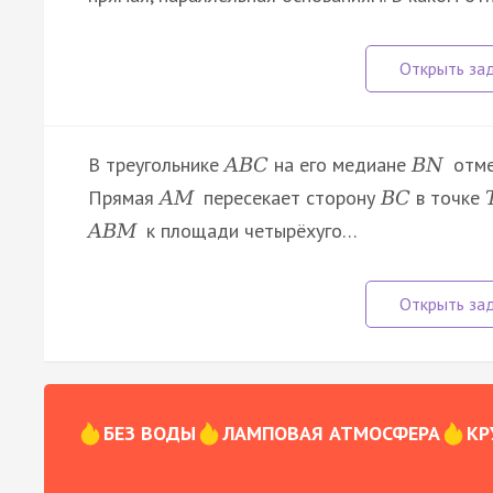
В треугольнике
на его медиане
отме
A
B
C
B
N
Прямая
пересекает сторону
в точке
A
M
B
C
к площади четырёхуго…
A
B
M
БЕЗ ВОДЫ
ЛАМПОВАЯ АТМОСФЕРА
КР