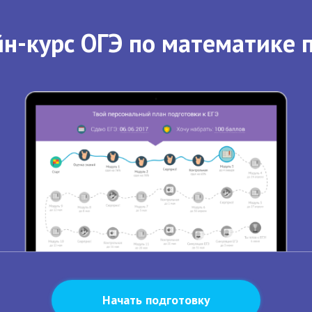
н-курс ОГЭ по математике 
Начать подготовку