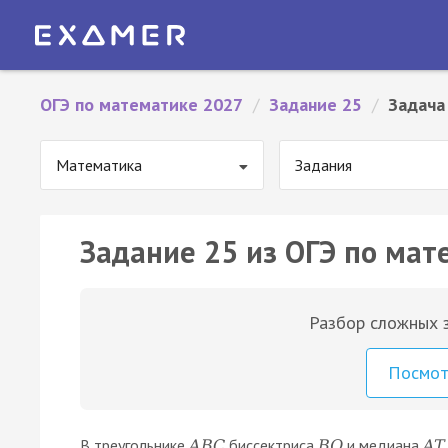
ОГЭ по математике 2027
/
Задание 25
/
Задача
Математика
Задания
Задание 25 из ОГЭ по мат
Разбор сложных з
Посмо
В треугольнике
биссектриса
и медиана
A
B
C
B
Q
A
T