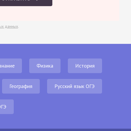
ых данных
.
знание
Физика
История
География
Русский язык ОГЭ
ОГЭ