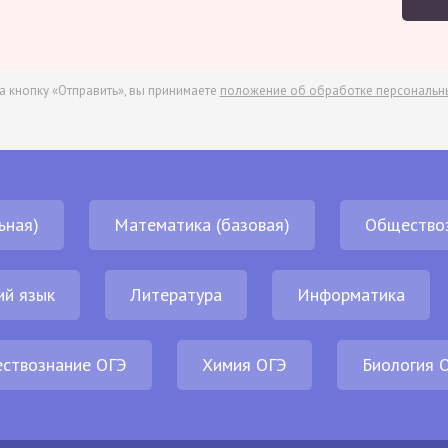
а кнопку «Отправить», вы принимаете
положение об обработке персональн
ьная)
Математика (базовая)
Общество
ий язык
Литература
Информатика
ствознание ОГЭ
Химия ОГЭ
Биология 