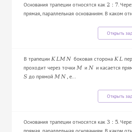
Основания трапеции относятся как
. Чер
2
:
7
прямая, параллельная основаниям. В каком о
В трапеции
боковая сторона
пер
K
L
M
N
K
L
проходит через точки
и
и касается пр
M
N
до прямой
, е…
S
M
N
Основания трапеции относятся как
. Чер
3
:
5
прямая, параллельная основаниям. В каком о