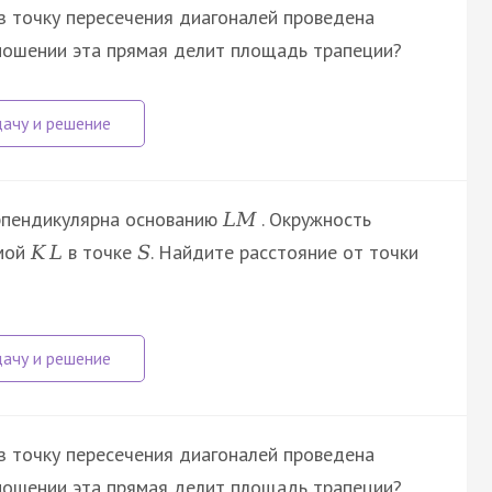
ез точку пересечения диагоналей проведена
тношении эта прямая делит площадь трапеции?
пендикулярна основанию
. Окружность
L
M
ямой
в точке
. Найдите расстояние от точки
K
L
S
ез точку пересечения диагоналей проведена
тношении эта прямая делит площадь трапеции?