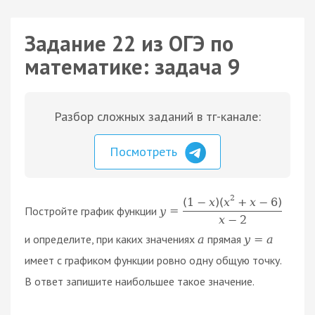
Задание 22 из ОГЭ по
математике: задача 9
Разбор сложных заданий в тг-канале:
Посмотреть
2
(
1
−
x
)
(
x
+
x
−
6
)
Постройте график функции
y
=
x
−
2
и определите, при каких значениях
прямая
a
y
=
a
имеет с графиком функции ровно одну общую точку.
В ответ запишите наибольшее такое значение.