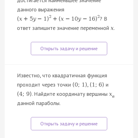
достигается наименьшее значение
данного выражения
2
2
? В
(
x
+
5
y
−
1
)
+
(
x
−
10
y
−
16
)
ответ запишите значение переменной
.
x
Известно, что квадратичная функция
проходит через точки
,
и
(
0
;
1
)
(
1
;
6
)
. Найдите координату вершины
(
4
;
9
)
x
в
данной параболы.