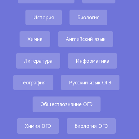
История
Биология
Химия
Английский язык
Литература
Информатика
География
Русский язык ОГЭ
Обществознание ОГЭ
Химия ОГЭ
Биология ОГЭ