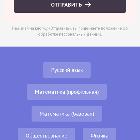
ОТПРАВИТЬ
Нажимая на кнопку «Отправить», вы принимаете
положение об
обработке персональных данных
.
Русский язык
Математика (профильная)
Математика (базовая)
Обществознание
Физика