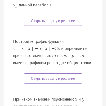
данной параболы.
x
в
Постройте график функции
и определите,
y
=
x
|
x
|
−
5
|
x
|
−
3
x
при каких значениях
прямая
m
y
=
m
имеет с графиком ровно две общие точки.
При каком значении переменных
и
x
y