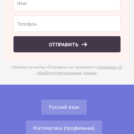
ОТПРАВИТЬ
Нажимая на кнопку «Отправить», вы принимаете
положение об
обработке персональных данных
.
Русский язык
Математика (профильная)