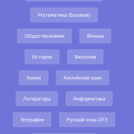
Математика (базовая)
Обществознание
Физика
История
Биология
Химия
Английский язык
Литература
Информатика
География
Русский язык ОГЭ