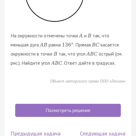
На окружности отмечены точки
и
так, что
A
B
меньшая дуга
равна
. Прямая
касается
A
B
136
°
B
C
окружности в точке
так, что угол
острый (см.
B
A
B
C
рис.). Найдите угол
. Ответ дайте в градусах.
A
B
C
Объект авторского права ООО «Легион»
Посмотреть решение
Предыдущая задача
Следующая задача