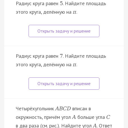
Радиус круга равен
. Найдите площадь
5
этого круга, делённую на
.
π
Радиус круга равен
. Найдите площадь
7
этого круга, делённую на
.
π
Четырёхугольник
вписан в
A
B
C
D
окружность, причём угол
больше угла
A
C
в два раза (см. рис.). Найдите угол
. Ответ
A