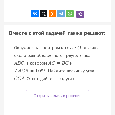
Вместе с этой задачей также решают:
Окружность с центром в точке
описана
O
около равнобедренного треугольника
, в котором
и
A
B
C
A
C
=
B
C
. Найдите величину угла
∠
A
C
B
=
105
°
. Ответ дайте в градусах.
C
O
A