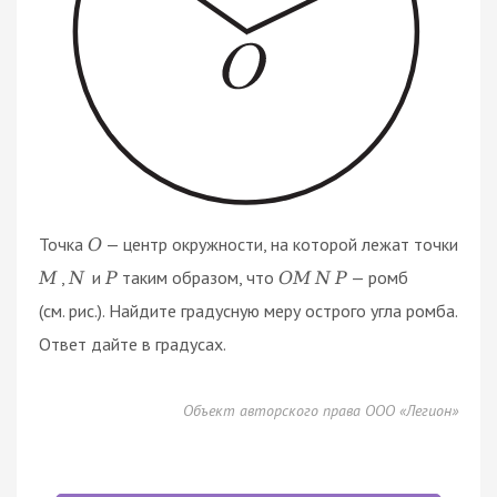
Точка
— центр окружности, на которой лежат точки
O
,
и
таким образом, что
— ромб
M
N
P
O
M
N
P
(см. рис.). Найдите градусную меру острого угла ромба.
Ответ дайте в градусах.
Объект авторского права ООО «Легион»