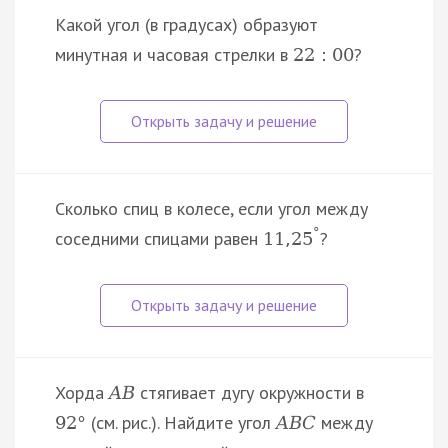
Какой угол (в градусах) образуют
минутная и часовая стрелки в
?
22
:
00
Сколько спиц в колесе, если угол между
°
соседними спицами равен
?
11
,
25
Хорда
стягивает дугу окружности в
A
B
(см. рис.). Найдите угол
между
92
°
A
B
C